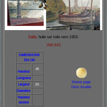
Sailly,
huile sur toile vers 1950.
INS 943
DIMENSIONS
EN CM
45
Hauteur
Longueur
Retour page
Largeur
55
Déco Insolite
Diamètre
Hauteur
assise