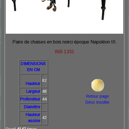
Paire de chaises en bois noirci époque Napoléon III.
INS 1331
DIMENSIONS
EN CM
82
Hauteur
Largeur
48
Retour page
Profondeur
44
Déco Insolite
Diamètre
Hauteur
42
assise