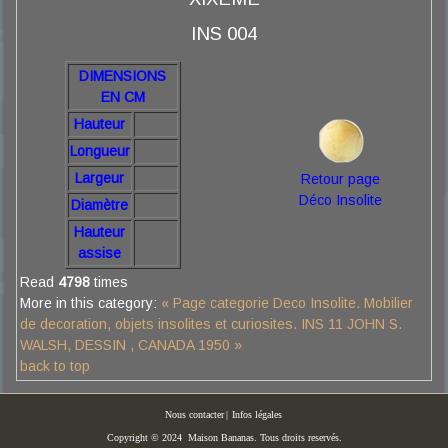
INS 004
DIMENSIONS
EN CM
Hauteur
Longueur
Largeur
Retour page
Déco Insolite
Diamètre
Hauteur
assise
Read
4798
times
More in this category:
« Page categorie Deco Insolite. Mobilier
de decoration, objets insolites et curiosites.
INS 11 JOHN S.
WALSH, DESSIN , CANADA 1950 »
back to top
Nous contacter
|
Infos légales
Copyright © 2024 Maison Bananas. Tous droits reservés.